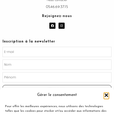
Nous contacter
05.46.69.37.15
Rejoignez-nous
F
I
a
n
c
s
e
t
b
a
o
g
Inscription à la newsletter
o
r
k
a
m
Souscrire
Gérer le consentement
Pour offrir les meilleures expériences, nous utilisons des technologies
telles que les cookies pour stocker et/ou accéder aux informations des