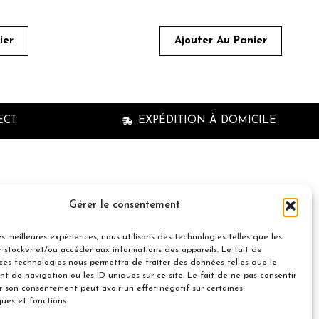
ier
Ajouter Au Panier
ECT
EXPÉDITION À DOMICILE
n à la newsletter
Gérer le consentement
les meilleures expériences, nous utilisons des technologies telles que les
 stocker et/ou accéder aux informations des appareils. Le fait de
 ces technologies nous permettra de traiter des données telles que le
t de navigation ou les ID uniques sur ce site. Le fait de ne pas consentir
er son consentement peut avoir un effet négatif sur certaines
© 2021 Nuances Gourmandes
ques et fonctions.
Avec le soutien de :