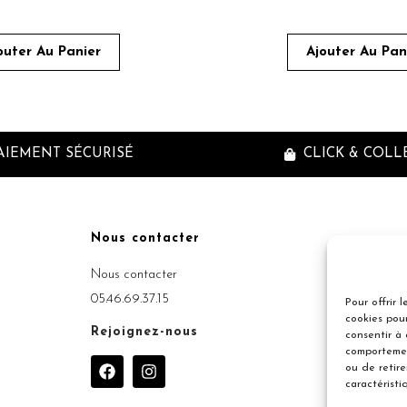
outer Au Panier
Ajouter Au Pan
AIEMENT SÉCURISÉ
CLICK & COLL
Nous contacter
Inscriptio
Nous contacter
05.46.69.37.15
Pour offrir 
cookies pour
Rejoignez-nous
consentir à
comportemen
F
I
ou de retir
a
n
caractéristi
c
s