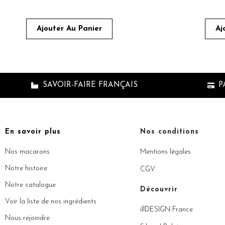
Ajouter Au Panier
Aj
SAVOIR-FAIRE FRANÇAIS
P
En savoir plus
Nos conditions
Nos macarons
Mentions légales
Notre histoire
CGV
Notre catalogue
Découvrir
Voir la liste de nos ingrédients
illDESIGN France
Nous rejoindre