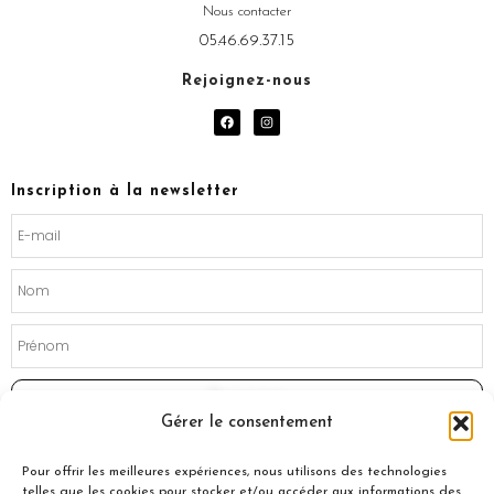
Nous contacter
05.46.69.37.15
Rejoignez-nous
F
I
a
n
c
s
e
t
b
a
o
g
Inscription à la newsletter
o
r
k
a
m
Souscrire
Gérer le consentement
Pour offrir les meilleures expériences, nous utilisons des technologies
telles que les cookies pour stocker et/ou accéder aux informations des