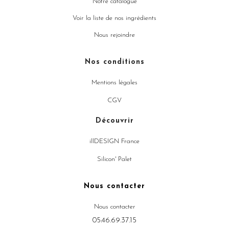
Notre catalogue
Voir la liste de nos ingrédients
Nous rejoindre
Nos conditions
Mentions légales
CGV
Découvrir
illDESIGN France
Silicon' Palet
Nous contacter
Nous contacter
05.46.69.37.15