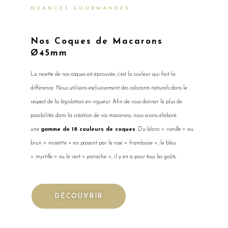
NUANCES GOURMANDES
Nos Coques de Macarons
Ø45mm
La recette de nos coques est éprouvée, c’est la couleur qui fait la
différence. Nous utilisons exclusivement des colorants naturels dans le
respect de la législation en vigueur. Afin de vous donner le plus de
possibilités dans la création de vos macarons, nous avons élaboré
une
gamme de 18 couleurs de coques
. Du blanc «
vanille
» au
brun «
noisette
» en passant par le rose «
framboise
», le bleu
«
myrtille
» ou le vert «
pistache
», il y en a pour tous les goûts.
DÉCOUVRIR