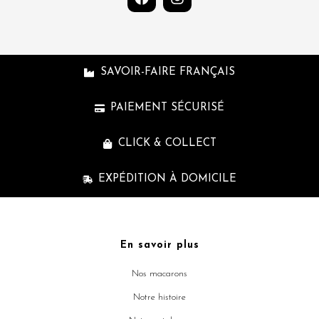
a
n
c
s
e
t
b
a
o
g
SAVOIR-FAIRE FRANÇAIS
o
r
k
a
m
PAIEMENT SÉCURISÉ
CLICK & COLLECT
EXPÉDITION À DOMICILE
En savoir plus
Nos macarons
Notre histoire