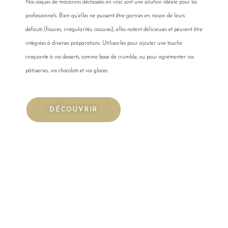
Nos coques de macarons déclassées en vrac sont une solution idéale pour les
professionnels. Bien qu’elles ne puissent être garnies en raison de leurs
défauts (fissures, irrégularités, cassures), elles restent délicieuses et peuvent être
intégrées à diverses préparations. Utilisez-les pour ajouter une touche
croquante à vos desserts, comme base de crumble, ou pour agrémenter vos
pâtisseries, vos chocolats et vos glaces.
DÉCOUVRIR