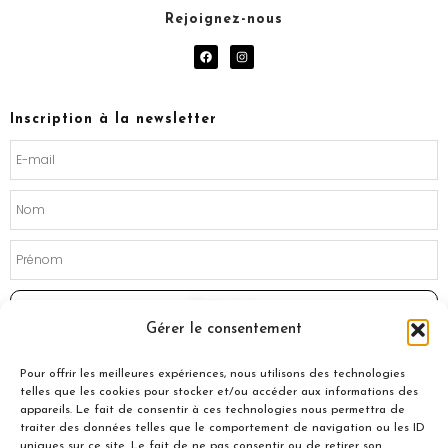
Rejoignez-nous
F
I
a
n
c
s
e
t
b
a
o
g
Inscription à la newsletter
o
r
k
a
m
Souscrire
Gérer le consentement
Pour offrir les meilleures expériences, nous utilisons des technologies
telles que les cookies pour stocker et/ou accéder aux informations des
appareils. Le fait de consentir à ces technologies nous permettra de
traiter des données telles que le comportement de navigation ou les ID
uniques sur ce site. Le fait de ne pas consentir ou de retirer son