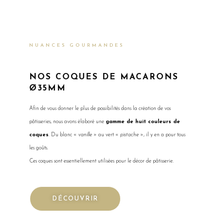
NUANCES GOURMANDES
NOS COQUES DE MACARONS
Ø35MM
Afin de vous donner le plus de possibilités dans la création de vos
pâtisseries, nous avons élaboré une
gamme de huit couleurs de
coques
. Du blanc «
vanille
» au vert «
pistache
», il y en a pour tous
les goûts.
Ces coques sont essentiellement utilisées pour le décor de pâtisserie.
DÉCOUVRIR