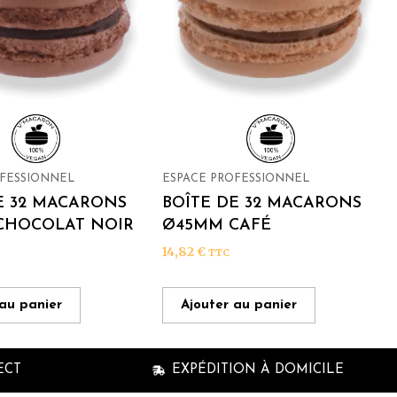
OFESSIONNEL
ESPACE PROFESSIONNEL
E 32 MACARONS
BOÎTE DE 32 MACARONS
CHOCOLAT NOIR
Ø45MM CAFÉ
14,82
€
TTC
 au panier
Ajouter au panier
ECT
EXPÉDITION À DOMICILE