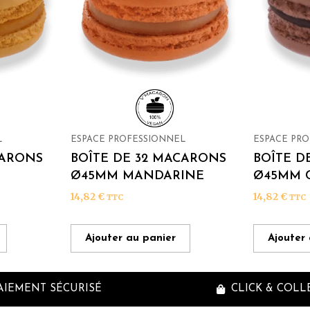
L
ESPACE PROFESSIONNEL
ESPACE PR
CARONS
BOÎTE DE 32 MACARONS
BOÎTE D
Ø45MM MANDARINE
Ø45MM 
14,82
€
14,82
€
TTC
TTC
Ajouter au panier
Ajouter
AIEMENT SÉCURISÉ
CLICK & COLL