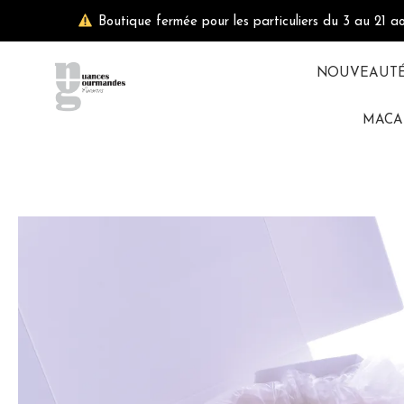
Aller
Boutique fermée pour les particuliers du 3 au 21 a
au
contenu
NOUVEAUT
MACA