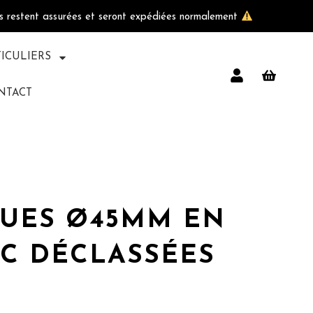
ls restent assurées et seront expédiées normalement
TICULIERS
NTACT
UES Ø45MM EN
C DÉCLASSÉES