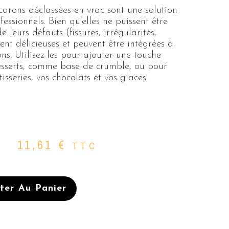
rons déclassées en vrac sont une solution
fessionnels. Bien qu’elles ne puissent être
 leurs défauts (fissures, irrégularités,
stent délicieuses et peuvent être intégrées à
ns. Utilisez-les pour ajouter une touche
esserts, comme base de crumble, ou pour
sseries, vos chocolats et vos glaces.
11,61
€
TTC
ter Au Panier