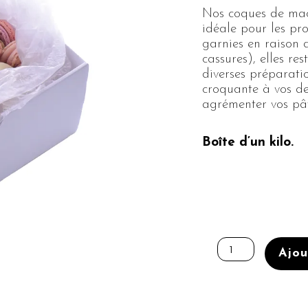
Nos coques de maca
idéale pour les pro
garnies en raison de
cassures), elles re
diverses préparatio
croquante à vos d
agrémenter vos pâti
Boîte d’un kilo.
quantité
de
Ajou
COQUES
Ø45MM
EN
VRAC