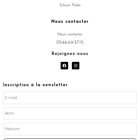
Silicon' Palet
Nous contacter
Nous contacter
05.46.69.37.15
Rejoignez-nous
F
I
a
n
c
s
e
t
b
a
o
g
Inscription à la newsletter
o
r
k
a
m