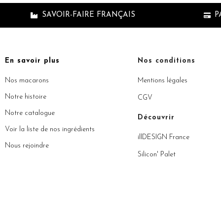
SAVOIR-FAIRE FRANÇAIS
P
En savoir plus
Nos conditions
Nos macarons
Mentions légales
Notre histoire
CGV
Notre catalogue
Découvrir
Voir la liste de nos ingrédients
illDESIGN France
Nous rejoindre
Silicon' Palet