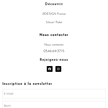
Découvrir
illDESIGN France
Silicon' Palet
Nous contacter
Nous contacter
05.46.69.37.15
Rejoignez-nous
F
I
a
n
c
s
e
t
b
a
o
g
Inscription à la newsletter
o
r
k
a
m