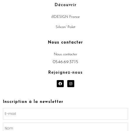
Découvrir
illDESIGN France
Silicon' Palet
Nous contacter
Nous contacter
05.46.69.37.15
Rejoignez-nous
F
I
a
n
c
s
e
t
b
a
o
g
Inscription à la newsletter
o
r
k
a
m