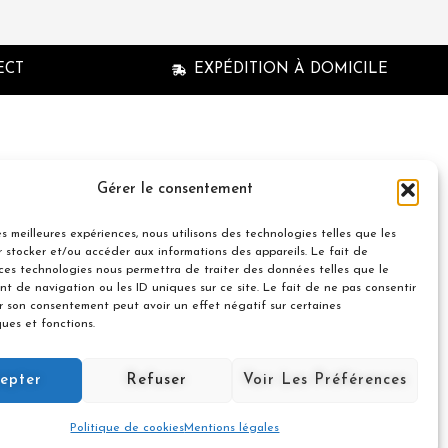
ECT
EXPÉDITION À DOMICILE
n à la newsletter
Gérer le consentement
les meilleures expériences, nous utilisons des technologies telles que les
 stocker et/ou accéder aux informations des appareils. Le fait de
 ces technologies nous permettra de traiter des données telles que le
t de navigation ou les ID uniques sur ce site. Le fait de ne pas consentir
er son consentement peut avoir un effet négatif sur certaines
© 2021 Nuances Gourmandes
ques et fonctions.
Avec le soutien de :
Souscrire
epter
Refuser
Voir Les Préférences
Politique de cookies
Mentions légales