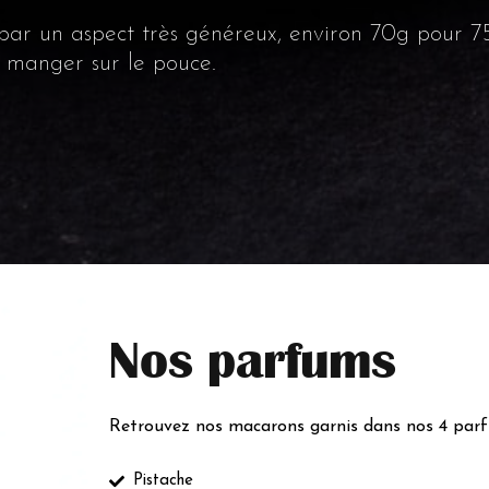
 par un aspect très généreux, environ 70g pour 
 manger sur le pouce.
Nos parfums
Retrouvez nos macarons garnis dans nos 4 par
Pistache