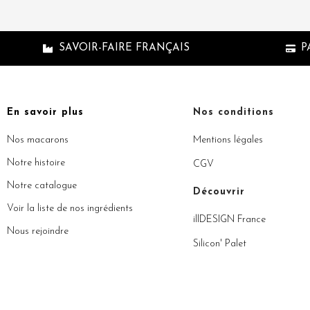
SAVOIR-FAIRE FRANÇAIS
P
En savoir plus
Nos conditions
Nos macarons
Mentions légales
Notre histoire
CGV
Notre catalogue
Découvrir
Voir la liste de nos ingrédients
illDESIGN France
Nous rejoindre
Silicon' Palet