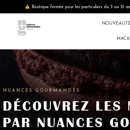
Aller
Boutique fermée pour les particuliers du 3 au 21 a
au
contenu
NOUVEAUT
MACA
NUANCES GOURMANDES
DÉCOUVREZ LES
PAR NUANCES G