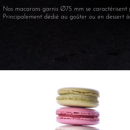
Nos macarons
garnis Ø
75 mm se caractérisent
Principalement dédié au goûter ou en dessert à