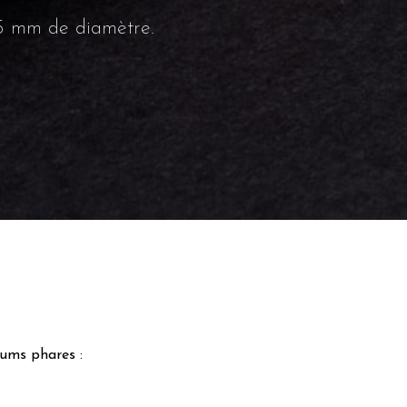
75 mm de diamètre.
fums phares :