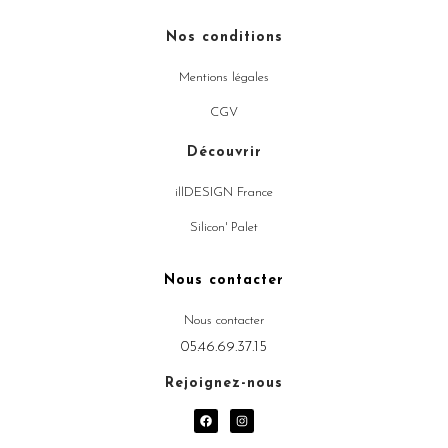
Nos conditions
Mentions légales
CGV
Découvrir
illDESIGN France
Silicon' Palet
Nous contacter
Nous contacter
05.46.69.37.15
Rejoignez-nous
F
I
a
n
c
s