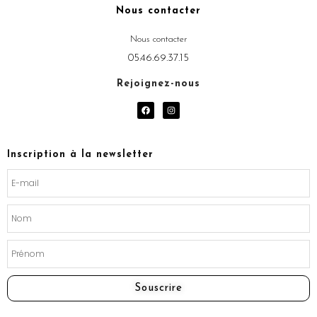
Nous contacter
Nous contacter
05.46.69.37.15
Rejoignez-nous
F
I
a
n
c
s
e
t
b
a
o
g
Inscription à la newsletter
o
r
k
a
m
Souscrire