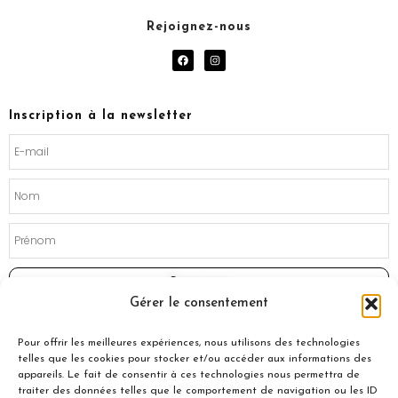
Rejoignez-nous
F
I
a
n
c
s
e
t
b
a
o
g
Inscription à la newsletter
o
r
k
a
m
Souscrire
Gérer le consentement
Pour offrir les meilleures expériences, nous utilisons des technologies
telles que les cookies pour stocker et/ou accéder aux informations des
appareils. Le fait de consentir à ces technologies nous permettra de
traiter des données telles que le comportement de navigation ou les ID