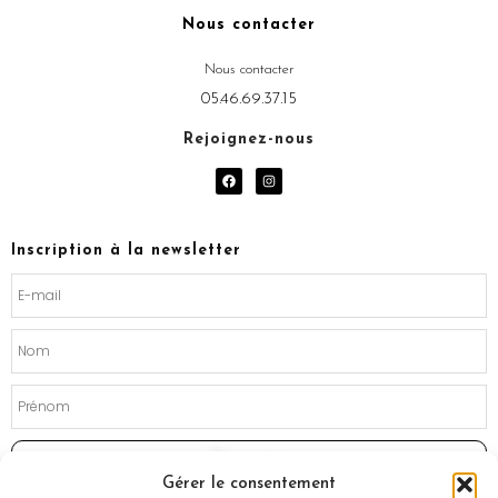
Nous contacter
Nous contacter
05.46.69.37.15
Rejoignez-nous
F
I
a
n
c
s
e
t
b
a
o
g
Inscription à la newsletter
o
r
k
a
m
Souscrire
Gérer le consentement