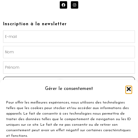
F
I
a
n
c
s
e
t
b
a
o
g
Inscription à la newsletter
o
r
k
a
m
Souscrire
Gérer le consentement
Pour offrir les meilleures expériences, nous utilisons des technologies
telles que les cookies pour stocker et/ou accéder aux informations des
appareils. Le fait de consentir à ces technologies nous permettra de
traiter des données telles que le comportement de navigation ou les ID
uniques sur ce site. Le fait de ne pas consentir ou de retirer son
consentement peut avoir un effet négatif sur certaines caractéristiques
et fonctions.