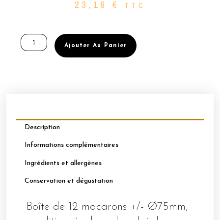
23,16
€
TTC
quantité
de
Ajouter Au Panier
BOÎTE
DE
12
MACARONS
Ø75MM
PERSONNALISABLES
-
CHOCOLAT
Description
NOIR
Informations complémentaires
Ingrédients et allergènes
Conservation et dégustation
Boîte de 12 macarons +/- Ø75mm,