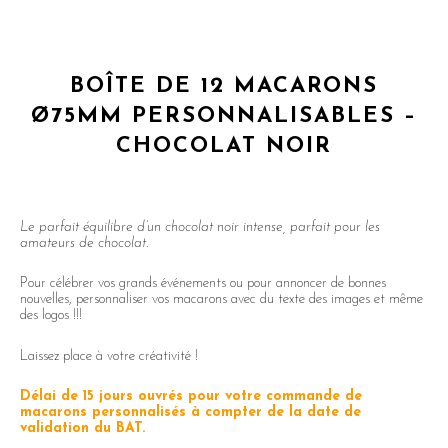
BOÎTE DE 12 MACARONS
Ø75MM PERSONNALISABLES –
CHOCOLAT NOIR
Le parfait équilibre d’un chocolat noir intense, parfait pour les
amateurs de chocolat.
Pour célébrer vos grands événements ou pour annoncer de bonnes
nouvelles, personnaliser vos macarons avec du texte des images et même
des logos !!!
Laissez place à votre créativité !
Délai de 15 jours ouvrés pour votre commande de
macarons personnalisés à compter de la date de
validation du BAT.