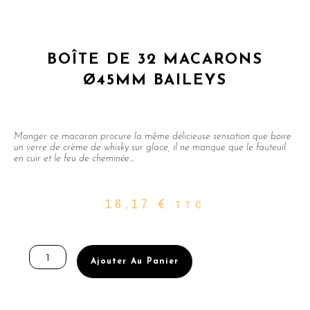
BOÎTE DE 32 MACARONS
Ø45MM BAILEYS
Manger ce macaron procure la même délicieuse sensation que boire
un verre de crème de whisky sur glace, il ne manque que le fauteuil
en cuir et le feu de cheminée…
16,17
€
TTC
quantité
de
Ajouter Au Panier
BOÎTE
DE
32
MACARONS