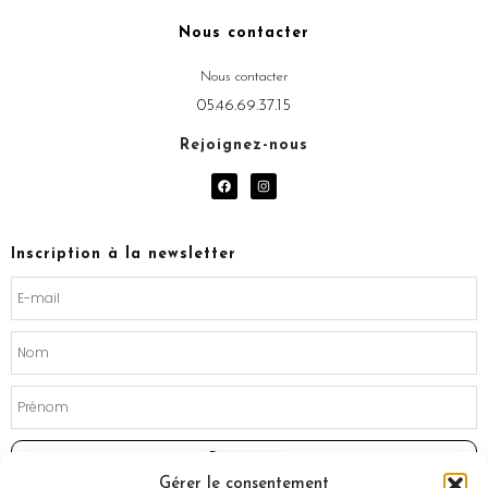
Nous contacter
Nous contacter
05.46.69.37.15
Rejoignez-nous
F
I
a
n
c
s
e
t
b
a
o
g
Inscription à la newsletter
o
r
k
a
m
Souscrire
Gérer le consentement