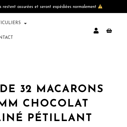
ls restent assurées et seront expédiées normalement
TICULIERS
NTACT
 DE 32 MACARONS
MM CHOCOLAT
INÉ PÉTILLANT