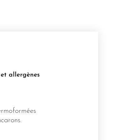
 et allergènes
hermoformées
acarons.