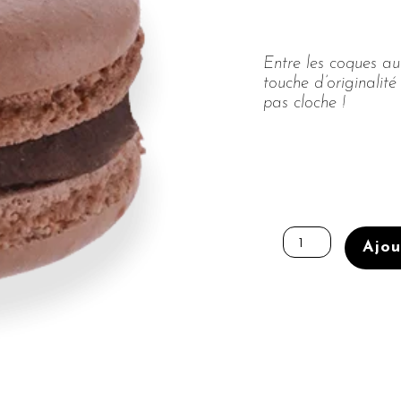
Entre les coques au 
touche d’originali
pas cloche !
quantité
de
Ajou
BOÎTE
DE
32
MACARONS
Ø45MM
CHOCOLAT
PRALINÉ
PÉTILLANT