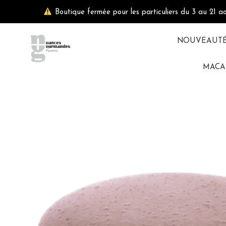
Aller
Boutique fermée pour les particuliers du 3 au 21 a
au
contenu
NOUVEAUT
MACA