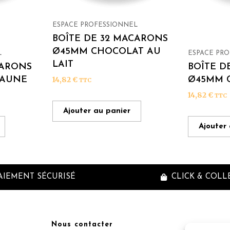
ESPACE PROFESSIONNEL
BOÎTE DE 32 MACARONS
Ø45MM CHOCOLAT AU
L
ESPACE PR
LAIT
CARONS
BOÎTE D
JAUNE
Ø45MM C
14,82
€
TTC
14,82
€
TTC
Ajouter au panier
Ajouter
AIEMENT SÉCURISÉ
CLICK & COLL
Nous contacter