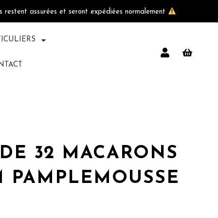
ls restent assurées et seront expédiées normalement
TICULIERS
NTACT
 DE 32 MACARONS
 PAMPLEMOUSSE