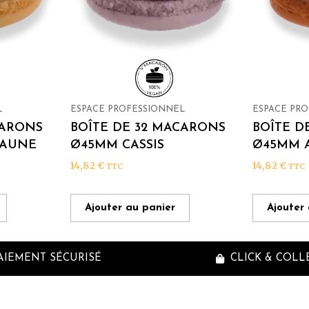
L
ESPACE PROFESSIONNEL
ESPACE PR
CARONS
BOÎTE DE 32 MACARONS
BOÎTE D
JAUNE
Ø45MM CASSIS
Ø45MM 
14,82
€
14,82
€
TTC
TTC
Ajouter au panier
Ajouter
AIEMENT SÉCURISÉ
CLICK & COLL