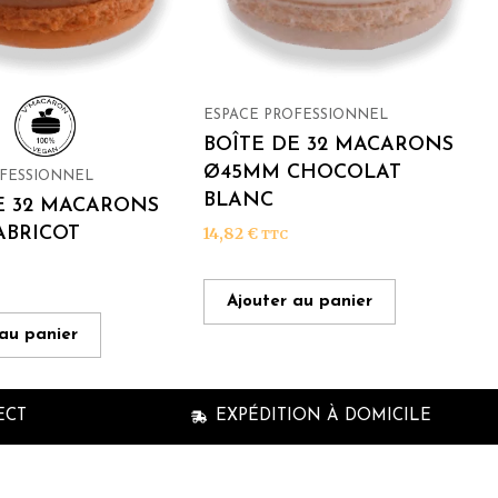
ESPACE PROFESSIONNEL
BOÎTE DE 32 MACARONS
Ø45MM CHOCOLAT
OFESSIONNEL
BLANC
E 32 MACARONS
ABRICOT
14,82
€
TTC
Ajouter au panier
 au panier
ECT
EXPÉDITION À DOMICILE