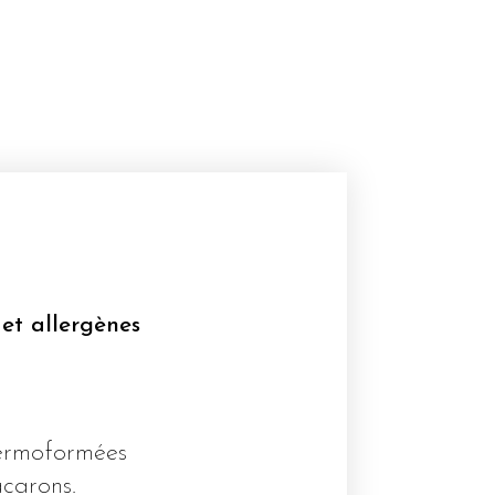
 et allergènes
hermoformées
acarons.