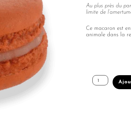
Au plus près du pa
limite de l’amertum
Ce macaron est ent
animale dans la re
quantité
de
Ajou
BOÎTE
DE
32
MACARONS
Ø45MM
PAMPLEMOUSSE