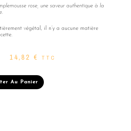
mplemousse rose, une saveur authentique à la
e.
ièrement végétal, il n’y a aucune matière
cette.
14,82
€
TTC
ter Au Panier