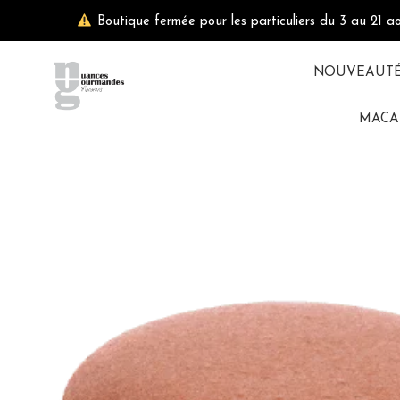
Aller
Boutique fermée pour les particuliers du 3 au 21 a
au
contenu
NOUVEAUT
MACA