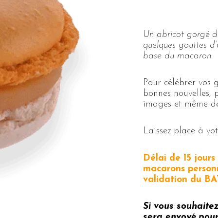
Un abricot gorgé de
quelques gouttes d
base du macaron.
Pour célébrer vos
bonnes nouvelles, 
images et même des
Laissez place à votr
Délai de 15 jour
macarons personn
validation du BA
Si vous souhaite
sera envoyé pour 