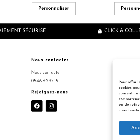
Personnaliser
Personna
AIEMENT SÉCURISÉ
CLICK & COLL
Nous contacter
Inscriptio
Nous contacter
05.46.69.37.15
Pour offrir 
cookies pour
Rejoignez-nous
consentir à
comportemen
F
I
ou de retir
a
n
caractéristi
c
s
e
t
b
a
Acc
o
g
o
r