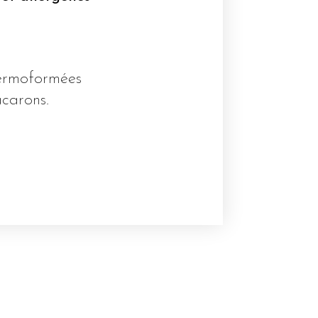
hermoformées
acarons.