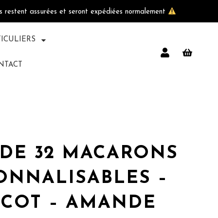
ls restent assurées et seront expédiées normalement
TICULIERS
NTACT
 DE 32 MACARONS
ONNALISABLES –
ICOT – AMANDE