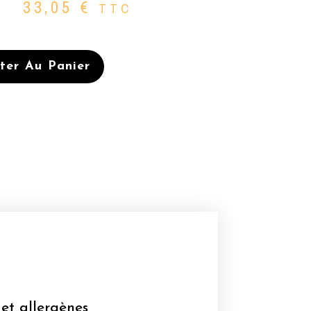
33,05
€
TTC
ter Au Panier
ES
 et allergènes