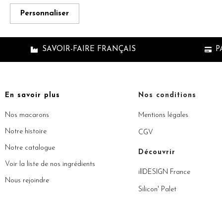
Personnaliser
SAVOIR-FAIRE FRANÇAIS
P
En savoir plus
Nos conditions
Nos macarons
Mentions légales
Notre histoire
CGV
Notre catalogue
Découvrir
Voir la liste de nos ingrédients
illDESIGN France
Nous rejoindre
Silicon' Palet