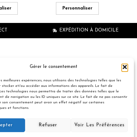
liser
Personnaliser
ECT
EXPÉDITION À DOMICILE
n à la newsletter
Gérer le consentement
les meilleures expériences, nous utilisons des technologies telles que les
 stocker et/ou accéder aux informations des appareils. Le fait de
 ces technologies nous permettra de traiter des données telles que le
t de navigation ou les ID uniques sur ce site. Le fait de ne pas consentir
er son consentement peut avoir un effet négatif sur certaines
© 2021 Nuances Gourmandes
ques et fonctions.
Avec le soutien de :
Souscrire
epter
Refuser
Voir Les Préférences