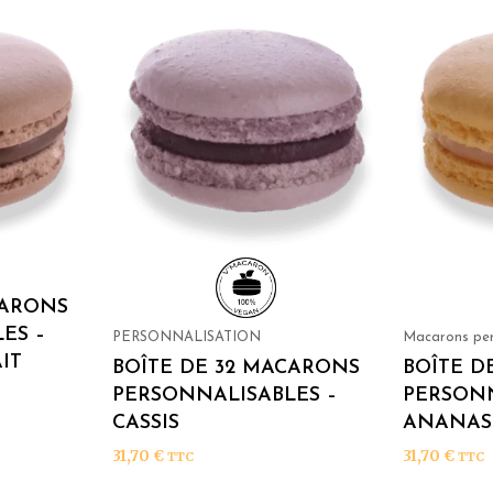
CARONS
ES –
PERSONNALISATION
Macarons per
IT
BOÎTE DE 32 MACARONS
BOÎTE D
PERSONNALISABLES –
PERSONN
CASSIS
ANANAS
31,70
€
31,70
€
TTC
TTC