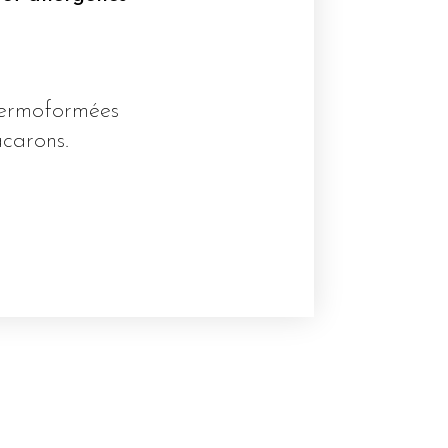
hermoformées
acarons.