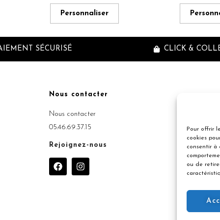
Personnaliser
Personna
AIEMENT SÉCURISÉ
CLICK & COLL
Nous contacter
Inscriptio
Nous contacter
05.46.69.37.15
Pour offrir 
cookies pour
Rejoignez-nous
consentir à
comportemen
F
I
ou de retir
a
n
caractéristi
c
s
e
t
b
a
Acc
o
g
o
r