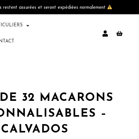
ls restent assurées et seront expédiées normalement
TICULIERS
NTACT
 DE 32 MACARONS
ONNALISABLES –
CALVADOS