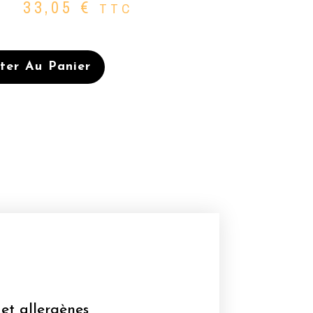
33,05
€
TTC
ter Au Panier
ES
 et allergènes