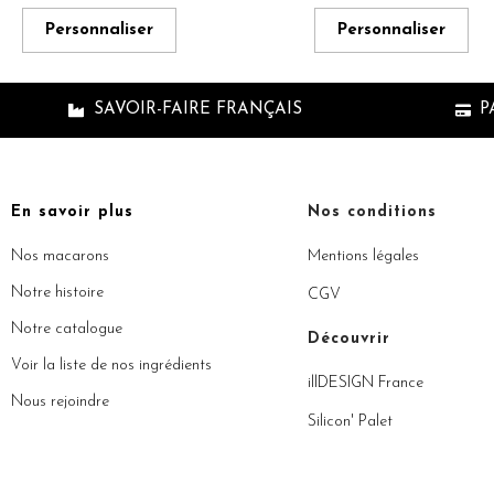
Personnaliser
Personnaliser
SAVOIR-FAIRE FRANÇAIS
P
En savoir plus
Nos conditions
Nos macarons
Mentions légales
Notre histoire
CGV
Notre catalogue
Découvrir
Voir la liste de nos ingrédients
illDESIGN France
Nous rejoindre
Silicon' Palet