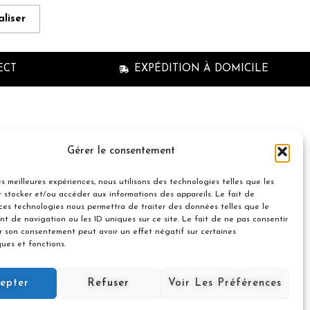
liser
ECT
EXPÉDITION À DOMICILE
n à la newsletter
Gérer le consentement
les meilleures expériences, nous utilisons des technologies telles que les
 stocker et/ou accéder aux informations des appareils. Le fait de
 ces technologies nous permettra de traiter des données telles que le
t de navigation ou les ID uniques sur ce site. Le fait de ne pas consentir
er son consentement peut avoir un effet négatif sur certaines
© 2021 Nuances Gourmandes
ques et fonctions.
Avec le soutien de :
Souscrire
epter
Refuser
Voir Les Préférences