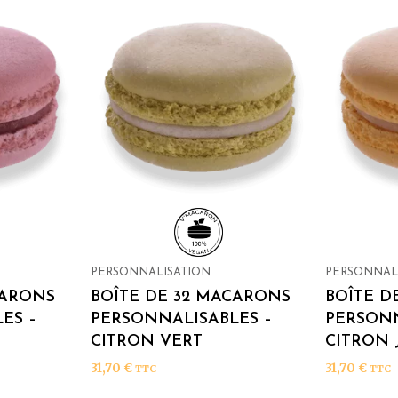
PERSONNALISATION
PERSONNAL
CARONS
BOÎTE DE 32 MACARONS
BOÎTE D
ES –
PERSONNALISABLES –
PERSONN
CITRON VERT
CITRON
31,70
€
31,70
€
TTC
TTC