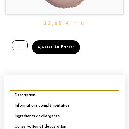
33,05
€
TTC
quantité
de
Ajouter Au Panier
BOÎTE
DE
32
MACARONS
PERSONNALISABLES
-
FRAISE
–
Description
BASILIC
Informations complémentaires
Ingrédients et allergènes
Conservation et dégustation