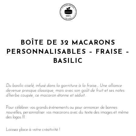
BOÎTE DE 32 MACARONS
PERSONNALISABLES – FRAISE –
BASILIC
Du basilic ciselé, infusé dans la garniture à la fraise… Une alliance
devenue presque classique, mais avec son goût de fruit et ses notes
d’herbe coupée, ce macaron étonne et séduit.
Pour célébrer vos grands événements ou pour annoncer de bonnes
nouvelles, personnaliser vos macarons avec du texte des images et même
des logos !!!
Laissez place à votre créativité !