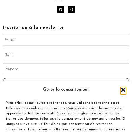
F
I
a
n
c
s
e
t
b
a
o
g
Inscription à la newsletter
o
r
k
a
m
Souscrire
Gérer le consentement
Pour offrir les meilleures expériences, nous utilisons des technologies
telles que les cookies pour stocker et/ou accéder aux informations des
appareils. Le fait de consentir à ces technologies nous permettra de
traiter des données telles que le comportement de navigation ou les ID
uniques sur ce site. Le fait de ne pas consentir ou de retirer son
consentement peut avoir un effet négatif sur certaines caractéristiques