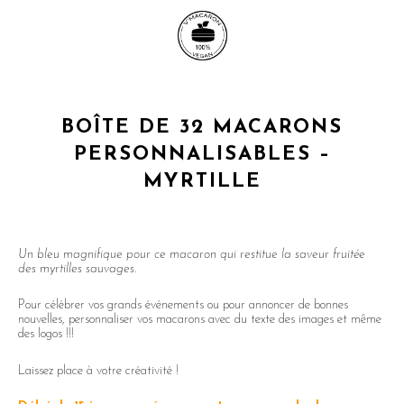
BOÎTE DE 32 MACARONS
PERSONNALISABLES –
MYRTILLE
Un bleu magnifique pour ce macaron qui restitue la saveur fruitée
des myrtilles sauvages.
Pour célébrer vos grands événements ou pour annoncer de bonnes
nouvelles, personnaliser vos macarons avec du texte des images et même
des logos !!!
Laissez place à votre créativité !