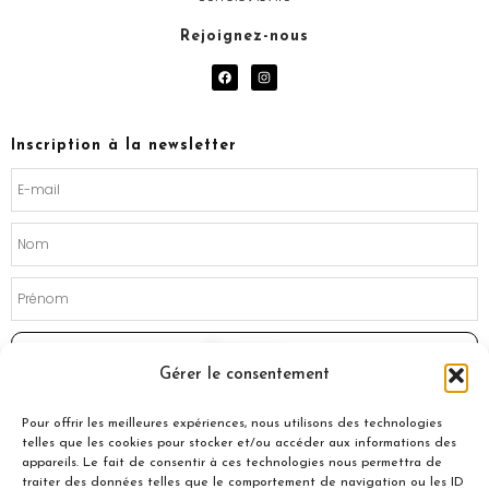
Rejoignez-nous
F
I
a
n
c
s
e
t
b
a
o
g
Inscription à la newsletter
o
r
k
a
m
Souscrire
Gérer le consentement
Pour offrir les meilleures expériences, nous utilisons des technologies
telles que les cookies pour stocker et/ou accéder aux informations des
appareils. Le fait de consentir à ces technologies nous permettra de
traiter des données telles que le comportement de navigation ou les ID