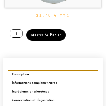
31,70
€
TTC
quantité
de
Ajouter Au Panier
BOÎTE
DE
32
MACARONS
PERSONNALISABLES
-
MYRTILLE
Description
Informations complémentaires
Ingrédients et allergènes
Conservation et dégustation