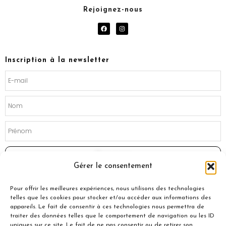
Rejoignez-nous
F
I
a
n
c
s
e
t
b
a
o
g
Inscription à la newsletter
o
r
k
a
m
Souscrire
Gérer le consentement
Pour offrir les meilleures expériences, nous utilisons des technologies
telles que les cookies pour stocker et/ou accéder aux informations des
appareils. Le fait de consentir à ces technologies nous permettra de
traiter des données telles que le comportement de navigation ou les ID
uniques sur ce site. Le fait de ne pas consentir ou de retirer son