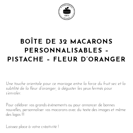
BOÎTE DE 32 MACARONS
PERSONNALISABLES –
PISTACHE – FLEUR D’ORANGER
Une touche orientale pour ce mariage entre la force du fruit sec et la
subtilité de la fleur d’oranger, à déguster les yeux fermés pour
s’envoler.
Pour célébrer vos grands événements ou pour annoncer de bonnes
nouvelles, personnaliser vos macarons avec du texte des images et même
des logos !!!
Laissez place à votre créativité !