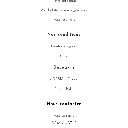
Notre catalogue
Voir la liste de nos ingrédients
Nous rejoindre
Nos conditions
Mentions légales
CGV
Découvrir
illDESIGN France
Silicon' Palet
Nous contacter
Nous contacter
05.46.69.37.15