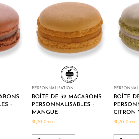
PERSONNALISATION
PERSONNAL
CARONS
BOÎTE DE 32 MACARONS
BOÎTE D
ES –
PERSONNALISABLES –
PERSONN
MANGUE
CITRON 
31,70
€
31,70
€
TTC
TTC