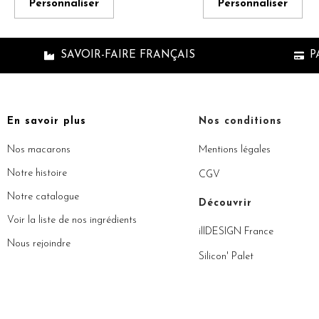
Personnaliser
Personnaliser
SAVOIR-FAIRE FRANÇAIS
P
En savoir plus
Nos conditions
Nos macarons
Mentions légales
Notre histoire
CGV
Notre catalogue
Découvrir
Voir la liste de nos ingrédients
illDESIGN France
Nous rejoindre
Silicon' Palet