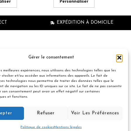
liser
Personnaliser
ECT
EXPÉDITION À DOMICILE
n à la newsletter
Gérer le consentement
les meilleures expériences, nous utilisons des technologies telles que les
 stocker et/ou accéder aux informations des appareils. Le fait de
 ces technologies nous permettra de traiter des données telles que le
t de navigation ou les ID uniques sur ce site. Le fait de ne pas consentir
er son consentement peut avoir un effet négatif sur certaines
© 2021 Nuances Gourmandes
ques et fonctions.
Avec le soutien de :
Souscrire
epter
Refuser
Voir Les Préférences
Politique de cookies
Mentions légales