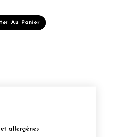
ter Au Panier
ES
 et allergènes