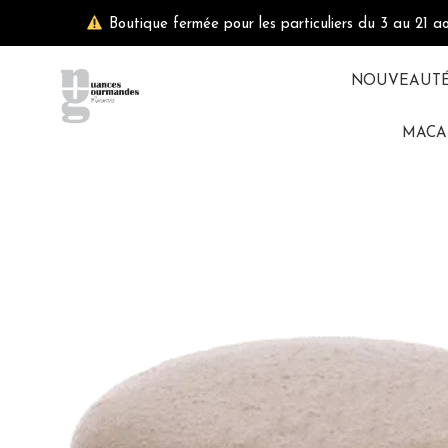
Aller
Boutique fermée pour les particuliers du 3 au 21 a
au
contenu
NOUVEAUT
MACA