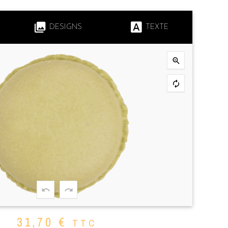
DESIGNS
TEXTE
31,70
€
TTC