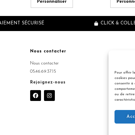
Personnaliser
Personna
AIEMENT SÉCURISÉ
CLICK & COLL
Nous contacter
Inscriptio
Nous contacter
05.46.69.37.15
Pour offrir 
cookies pour
Rejoignez-nous
consentir à
comportemen
F
I
ou de retir
a
n
caractéristi
c
s
e
t
b
a
Acc
o
g
o
r
k
a