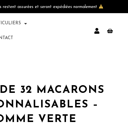
ls restent assurées et seront expédiées normalement
TICULIERS
NTACT
 DE 32 MACARONS
ONNALISABLES –
OMME VERTE