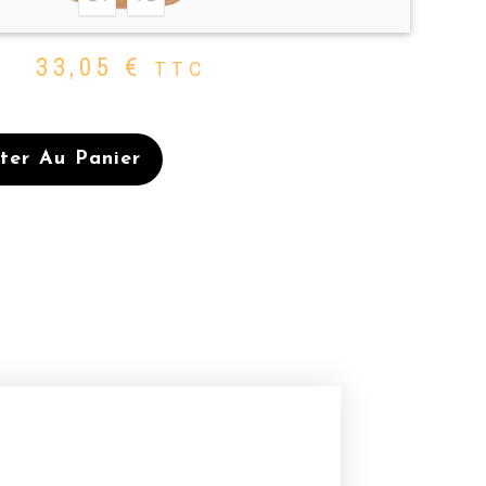
33,05
€
TTC
ter Au Panier
ES