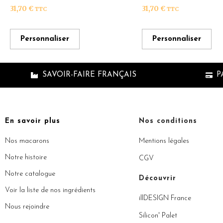
31,70
€
31,70
€
TTC
TTC
Personnaliser
Personnaliser
SAVOIR-FAIRE FRANÇAIS
P
En savoir plus
Nos conditions
Nos macarons
Mentions légales
Notre histoire
CGV
Notre catalogue
Découvrir
Voir la liste de nos ingrédients
illDESIGN France
Nous rejoindre
Silicon' Palet