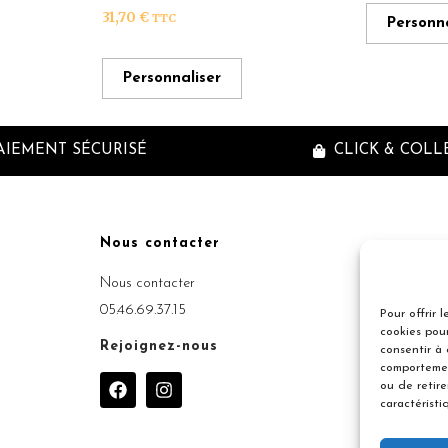
31,70
€
TTC
Personna
Personnaliser
AIEMENT SÉCURISÉ
CLICK & COLL
Nous contacter
Inscriptio
Nous contacter
05.46.69.37.15
Pour offrir 
cookies pour
Rejoignez-nous
consentir à
comportemen
F
I
ou de retir
a
n
caractéristi
c
s
e
t