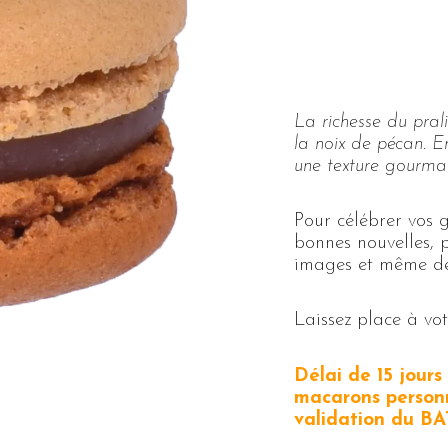
La richesse du pral
la noix de pécan. E
une texture gourma
Pour célébrer vos
bonnes nouvelles, 
images et même des
Laissez place à votr
Délai de 15 jour
macarons personn
validation du BA