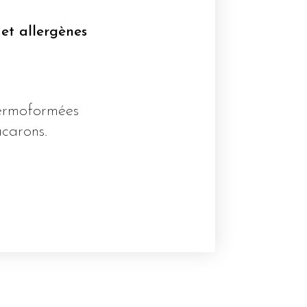
 et allergènes
hermoformées
acarons.