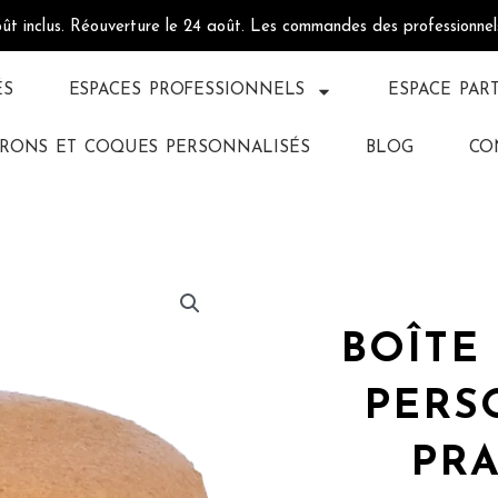
oût inclus. Réouverture le 24 août. Les commandes des professionne
ÉS
ESPACES PROFESSIONNELS
ESPACE PAR
RONS ET COQUES PERSONNALISÉS
BLOG
CO
BOÎTE
PERS
PRA