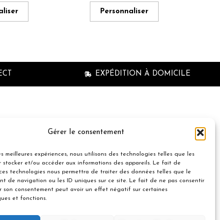
liser
Personnaliser
ECT
EXPÉDITION À DOMICILE
n à la newsletter
Gérer le consentement
les meilleures expériences, nous utilisons des technologies telles que les
 stocker et/ou accéder aux informations des appareils. Le fait de
 ces technologies nous permettra de traiter des données telles que le
t de navigation ou les ID uniques sur ce site. Le fait de ne pas consentir
er son consentement peut avoir un effet négatif sur certaines
© 2021 Nuances Gourmandes
ques et fonctions.
Avec le soutien de :
Souscrire