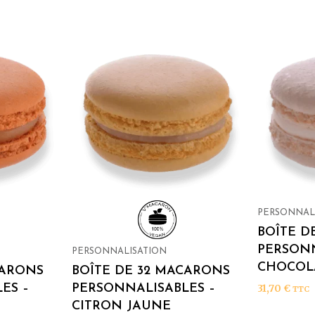
PERSONNAL
BOÎTE D
PERSONN
PERSONNALISATION
CHOCOL
CARONS
BOÎTE DE 32 MACARONS
ES –
PERSONNALISABLES –
31,70
€
TTC
CITRON JAUNE