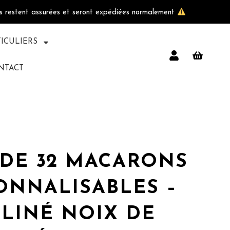
ls restent assurées et seront expédiées normalement
TICULIERS
NTACT
 DE 32 MACARONS
ONNALISABLES –
LINÉ NOIX DE