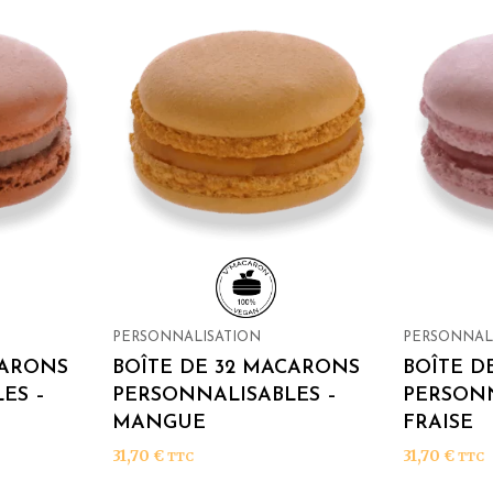
PERSONNALISATION
PERSONNAL
CARONS
BOÎTE DE 32 MACARONS
BOÎTE D
ES –
PERSONNALISABLES –
PERSONN
MANGUE
FRAISE
31,70
€
31,70
€
TTC
TTC