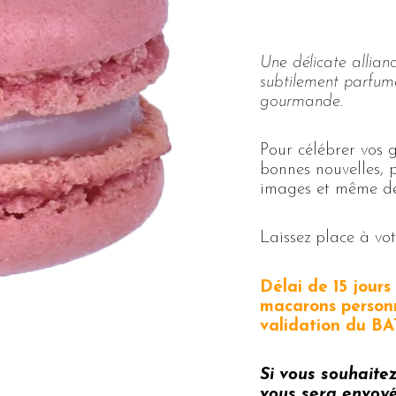
Une délicate allian
subtilement parfumé
gourmande.
Pour célébrer vos
bonnes nouvelles, 
images et même des
Laissez place à votr
Délai de 15 jour
macarons personn
validation du BA
Si vous souhaite
vous sera envoyé