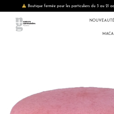
Aller
Boutique fermée pour les particuliers du 3 au 21 a
au
contenu
NOUVEAUT
MACA