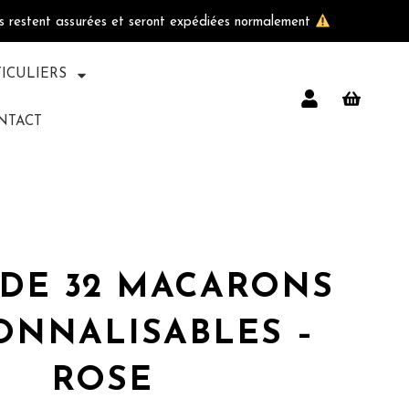
ls restent assurées et seront expédiées normalement
TICULIERS
NTACT
 DE 32 MACARONS
ONNALISABLES –
ROSE