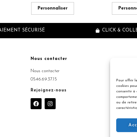
Personnaliser
Personna
AIEMENT SÉCURISÉ
CLICK & COLL
Nous contacter
Inscriptio
Nous contacter
05.46.69.37.15
Pour offrir 
cookies pour
Rejoignez-nous
consentir à
comportemen
F
I
ou de retir
a
n
caractéristi
c
s
e
t
b
a
Acc
o
g
o
r