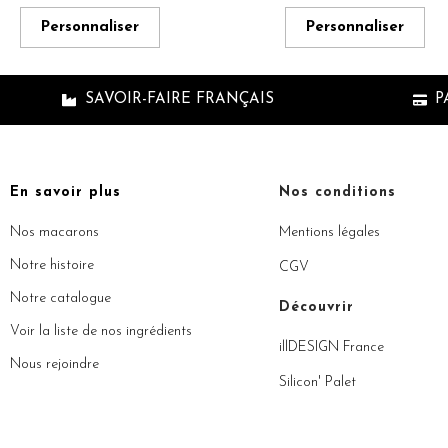
Personnaliser
Personnaliser
SAVOIR-FAIRE FRANÇAIS
P
En savoir plus
Nos conditions
Nos macarons
Mentions légales
Notre histoire
CGV
Notre catalogue
Découvrir
Voir la liste de nos ingrédients
illDESIGN France
Nous rejoindre
Silicon' Palet