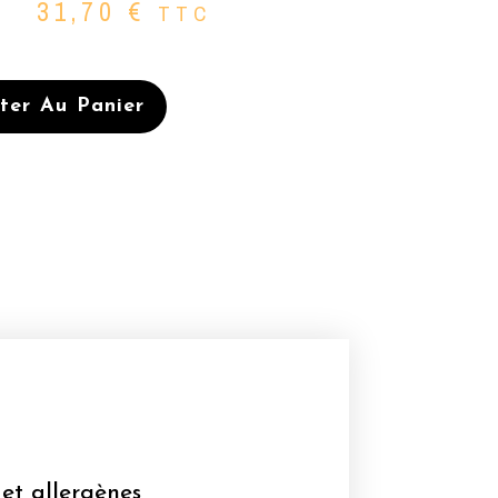
31,70
€
TTC
ter Au Panier
ES
 et allergènes