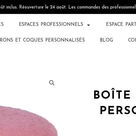
oût inclus. Réouverture le 24 août. Les commandes des professionne
ÉS
ESPACES PROFESSIONNELS
ESPACE PAR
RONS ET COQUES PERSONNALISÉS
BLOG
CO
BOÎTE
PERS