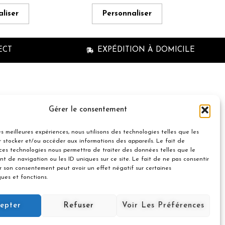
liser
Personnaliser
ECT
EXPÉDITION À DOMICILE
n à la newsletter
Gérer le consentement
les meilleures expériences, nous utilisons des technologies telles que les
 stocker et/ou accéder aux informations des appareils. Le fait de
 ces technologies nous permettra de traiter des données telles que le
t de navigation ou les ID uniques sur ce site. Le fait de ne pas consentir
er son consentement peut avoir un effet négatif sur certaines
© 2021 Nuances Gourmandes
ques et fonctions.
Avec le soutien de :
Souscrire
epter
Refuser
Voir Les Préférences