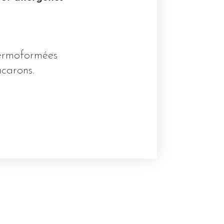
hermoformées
acarons.