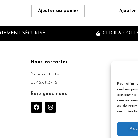
Ajouter au panier
Ajouter
AIEMENT SÉCURISÉ
CLICK & COLL
Nous contacter
Inscriptio
Nous contacter
05.46.69.37.15
Pour offrir 
cookies pour
Rejoignez-nous
consentir à
comportemen
F
I
ou de retir
a
n
caractéristi
c
s
e
t
b
a
Acc
o
g
o
r