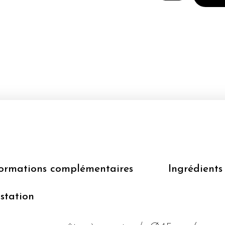
DE
128
COQUES
DE
MACARONS
Ø45MM
COULEUR
CHOCOLAT
NOIR
formations complémentaires
Ingrédients
station