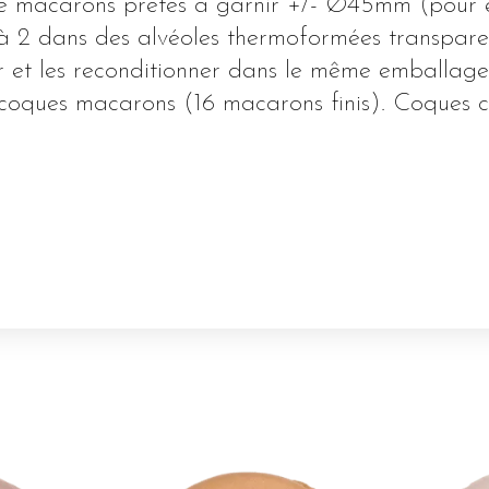
de macarons prêtes à garnir +/- Ø45mm (pour 
2 à 2 dans des alvéoles thermoformées transpare
ir et les reconditionner dans le même emballag
 coques macarons (16 macarons finis). Coques c