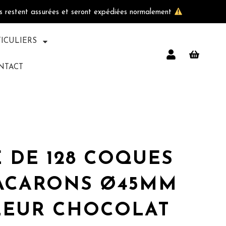
ls restent assurées et seront expédiées normalement
TICULIERS
NTACT
E DE 128 COQUES
ACARONS Ø45MM
EUR CHOCOLAT