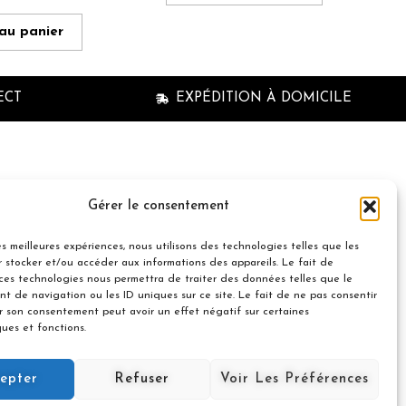
 au panier
ECT
EXPÉDITION À DOMICILE
n à la newsletter
Gérer le consentement
les meilleures expériences, nous utilisons des technologies telles que les
 stocker et/ou accéder aux informations des appareils. Le fait de
 ces technologies nous permettra de traiter des données telles que le
t de navigation ou les ID uniques sur ce site. Le fait de ne pas consentir
er son consentement peut avoir un effet négatif sur certaines
© 2021 Nuances Gourmandes
ques et fonctions.
Avec le soutien de :
Souscrire
epter
Refuser
Voir Les Préférences