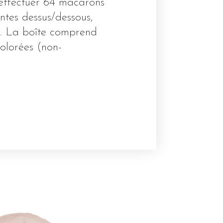
effectuer 64 macarons
ntes dessus/dessous,
e. La boîte comprend
olorées (non-