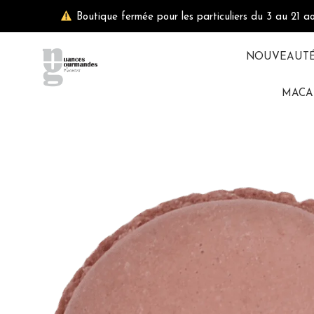
Aller
Boutique fermée pour les particuliers du 3 au 21 a
au
contenu
NOUVEAUT
MACA