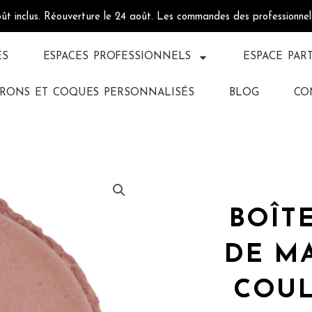
oût inclus. Réouverture le 24 août. Les commandes des professionne
ÉS
ESPACES PROFESSIONNELS
ESPACE PAR
RONS ET COQUES PERSONNALISÉS
BLOG
CO
BOÎT
DE M
COUL