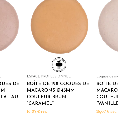
L
ESPACE PROFESSIONNEL
Coques de m
QUES DE
BOÎTE DE 128 COQUES DE
BOÎTE D
MM
MACARONS Ø45MM
MACARO
LAT AU
COULEUR BRUN
COULEU
“CARAMEL”
“VANILL
16,07
€
16,07
€
TTC
TTC