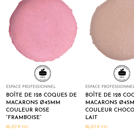
ESPACE PROFESSIONNEL
ESPACE PROFESSIONNE
BOÎTE DE 128 COQUES DE
BOÎTE DE 128 CO
MACARONS Ø45MM
MACARONS Ø45
COULEUR ROSE
COULEUR CHOCO
“FRAMBOISE”
LAIT
16,07
€
16,07
€
TTC
TTC