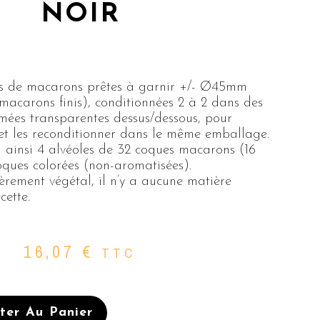
NOIR
es de macarons prêtes à garnir +/- Ø45mm
 macarons finis), conditionnées 2 à 2 dans des
mées transparentes dessus/dessous, pour
 et les reconditionner dans le même emballage.
ainsi 4 alvéoles de 32 coques macarons (16
oques colorées (non-aromatisées).
èrement végétal, il n’y a aucune matière
cette.
16,07
€
TTC
ter Au Panier