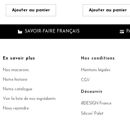
Ajouter au panier
Ajouter au panier
SAVOIR-FAIRE FRANÇAIS
P
En savoir plus
Nos conditions
Nos macarons
Mentions légales
Notre histoire
CGV
Notre catalogue
Découvrir
Voir la liste de nos ingrédients
illDESIGN France
Nous rejoindre
Silicon' Palet