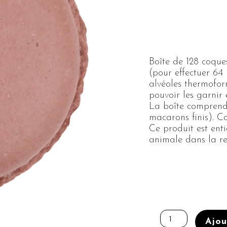
Boîte de 128 coqu
(pour effectuer 64
alvéoles thermofor
pouvoir les garnir
La boîte comprend 
macarons finis). C
Ce produit est enti
animale dans la re
quantité
de
Ajou
BOÎTE