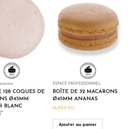
acarons
ESPACE PROFESSIONNEL
E 128 COQUES DE
BOÎTE DE 32 MACARONS
NS Ø45MM
Ø45MM ANANAS
R BLANC
14,82
€
TTC
E”
Ajouter au panier