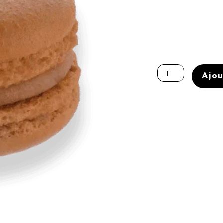
quantité
de
Ajou
Caramel