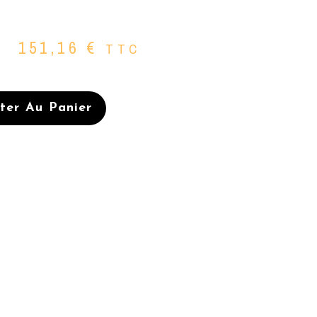
151,16
€
TTC
ter Au Panier