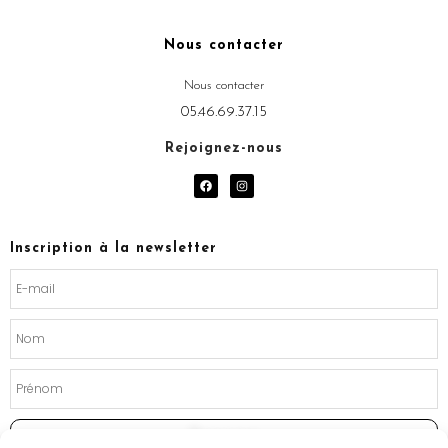
Nous contacter
Nous contacter
05.46.69.37.15
Rejoignez-nous
F
I
a
n
c
s
e
t
b
a
o
g
Inscription à la newsletter
o
r
k
a
m
Souscrire