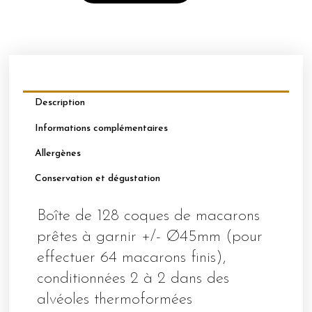
Ø45
Vert
"menthe"
Description
Informations complémentaires
Allergènes
Conservation et dégustation
Boîte de 128 coques de macarons
prêtes à garnir +/- Ø45mm (pour
effectuer 64 macarons finis),
conditionnées 2 à 2 dans des
alvéoles thermoformées