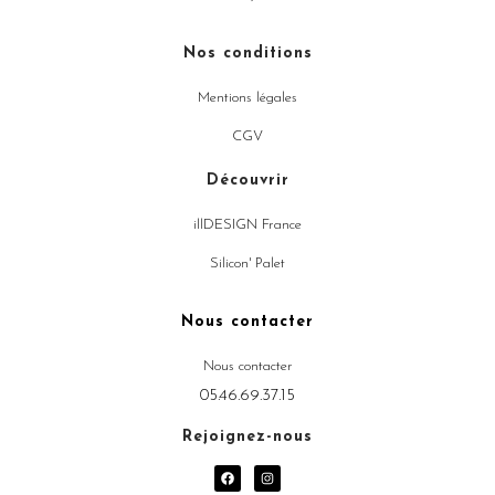
Nos conditions
Mentions légales
CGV
Découvrir
illDESIGN France
Silicon' Palet
Nous contacter
Nous contacter
05.46.69.37.15
Rejoignez-nous
F
I
a
n