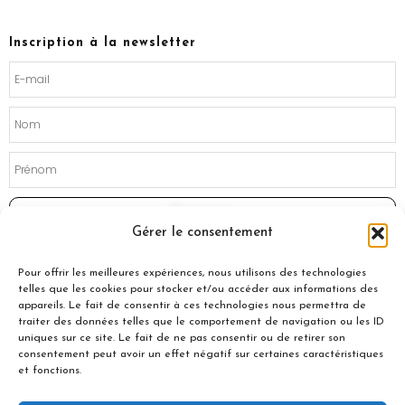
c
s
e
t
b
a
o
g
Inscription à la newsletter
o
r
k
a
m
Souscrire
Gérer le consentement
Pour offrir les meilleures expériences, nous utilisons des technologies
telles que les cookies pour stocker et/ou accéder aux informations des
appareils. Le fait de consentir à ces technologies nous permettra de
traiter des données telles que le comportement de navigation ou les ID
uniques sur ce site. Le fait de ne pas consentir ou de retirer son
consentement peut avoir un effet négatif sur certaines caractéristiques
et fonctions.