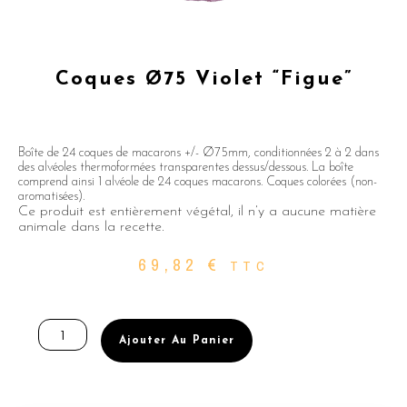
Coques Ø75 Violet “figue”
Boîte de 24 coques de macarons +/- Ø75mm, conditionnées 2 à 2 dans
des alvéoles thermoformées transparentes dessus/dessous. La boîte
comprend ainsi 1 alvéole de 24 coques macarons. Coques colorées (non-
aromatisées).
Ce produit est entièrement végétal, il n’y a aucune matière
animale dans la recette.
69,82
€
TTC
quantité
de
Ajouter Au Panier
Coques
Ø75
Violet
"figue"