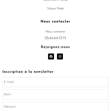
Silicon' Palet
Nous contacter
Nous contacter
05.46.69.37.15
Rejoignez-nous
F
I
a
n
c
s
e
t
b
a
o
g
Inscription à la newsletter
o
r
k
a
m