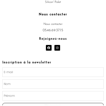
Silicon' Palet
Nous contacter
Nous contacter
05.46.69.37.15
Rejoignez-nous
F
I
a
n
c
s
e
t
b
a
o
g
Inscription à la newsletter
o
r
k
a
m