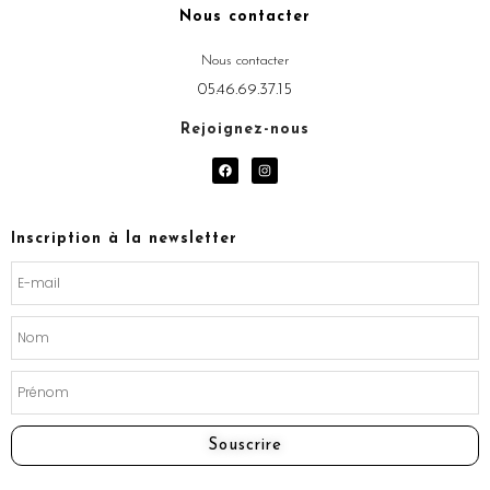
Nous contacter
Nous contacter
05.46.69.37.15
Rejoignez-nous
F
I
a
n
c
s
e
t
b
a
o
g
Inscription à la newsletter
o
r
k
a
m
Souscrire