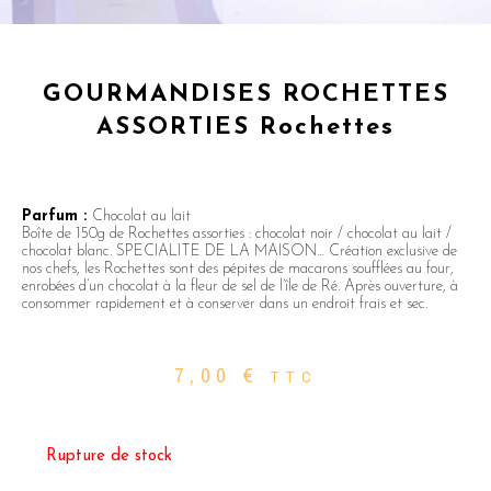
GOURMANDISES ROCHETTES
ASSORTIES Rochettes
Parfum :
Chocolat au lait
Boîte de 150g de Rochettes assorties : chocolat noir / chocolat au lait /
chocolat blanc. SPECIALITE DE LA MAISON… Création exclusive de
nos chefs, les Rochettes sont des pépites de macarons soufflées au four,
enrobées d’un chocolat à la fleur de sel de l’île de Ré. Après ouverture, à
consommer rapidement et à conserver dans un endroit frais et sec.
7,00
€
TTC
Rupture de stock