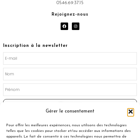
05.46.69.37.15
Rejoignez-nous
F
I
a
n
c
s
e
t
b
a
o
g
Inscription à la newsletter
o
r
k
a
m
Souscrire
Gérer le consentement
Pour offrir les meilleures expériences, nous utilisons des technologies
telles que les cookies pour stocker et/ou accéder aux informations des
appareils. Le fait de consentir à ces technologies nous permettra de