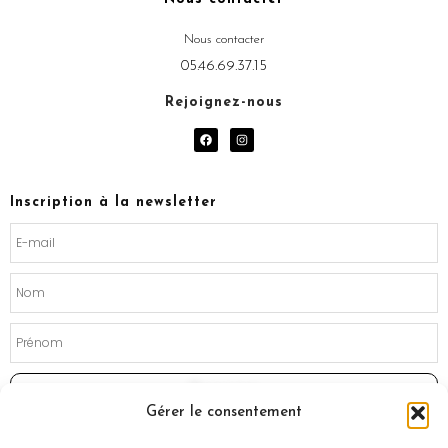
Nous contacter
05.46.69.37.15
Rejoignez-nous
F
I
a
n
c
s
e
t
b
a
o
g
Inscription à la newsletter
o
r
k
a
m
Souscrire
Gérer le consentement