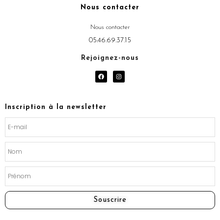
Nous contacter
Nous contacter
05.46.69.37.15
Rejoignez-nous
F
I
a
n
c
s
e
t
b
a
o
g
Inscription à la newsletter
o
r
k
a
m
Souscrire