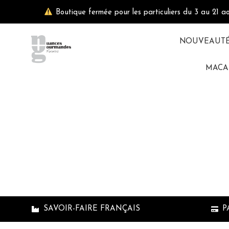
Aller
Boutique fermée pour les particuliers du 3 au 21 a
au
contenu
NOUVEAUT
MACA
Add product
cpb_produc
SAVOIR-FAIRE FRANÇAIS
P