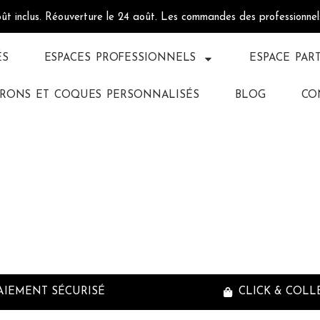
oût inclus. Réouverture le 24 août. Les commandes des professionne
ÉS
ESPACES PROFESSIONNELS
ESPACE PAR
RONS ET COQUES PERSONNALISÉS
BLOG
CO
_id attribu
t_layout sh
AIEMENT SÉCURISÉ
CLICK & COLL