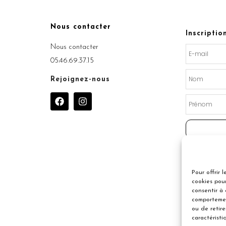
Nous contacter
Inscriptio
Nous contacter
05.46.69.37.15
Rejoignez-nous
F
I
a
n
c
s
e
t
b
a
o
g
o
r
k
a
m
Pour offrir 
cookies pour
consentir à
comportemen
ou de retir
caractéristi