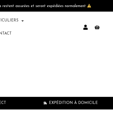
ls restent assurées et seront expédiées normalement
TICULIERS
NTACT
te to the
ortcode
ECT
EXPÉDITION À DOMICILE