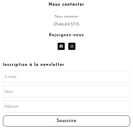
Nous contacter
Nous contacter
05.46.69.37.15
Rejoignez-nous
F
I
a
n
c
s
e
t
b
a
o
g
Inscription à la newsletter
o
r
k
a
m
Souscrire