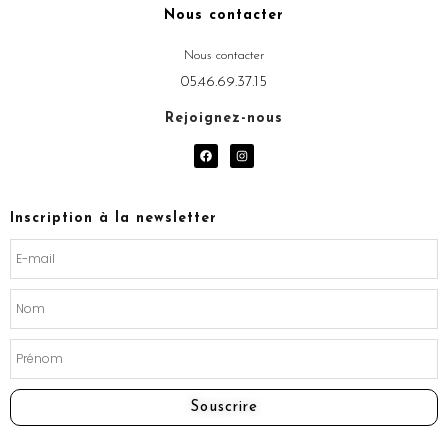
Nous contacter
Nous contacter
05.46.69.37.15
Rejoignez-nous
F
I
a
n
c
s
e
t
b
a
o
g
Inscription à la newsletter
o
r
k
a
m
Souscrire