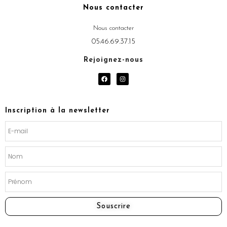
Nous contacter
Nous contacter
05.46.69.37.15
Rejoignez-nous
F
I
a
n
c
s
e
t
b
a
o
g
Inscription à la newsletter
o
r
k
a
m
Souscrire