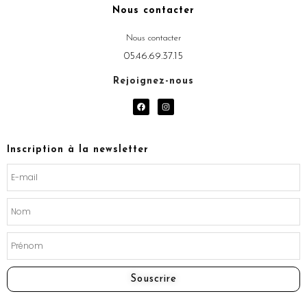
Nous contacter
Nous contacter
05.46.69.37.15
Rejoignez-nous
F
I
a
n
c
s
e
t
b
a
o
g
Inscription à la newsletter
o
r
k
a
m
Souscrire