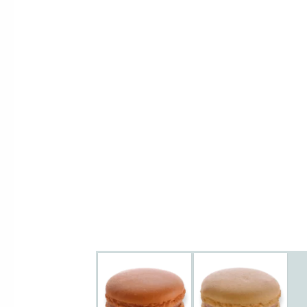
Boît
maca
com