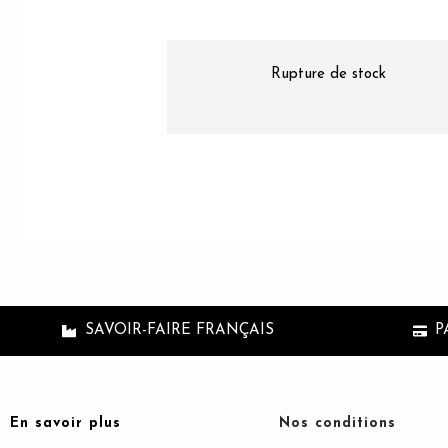
Caramel
Cassis (100%
végétal)
Rupture de stock
Chocolat au lait
Chocolat blanc
SAVOIR-FAIRE FRANÇAIS
P
Chocolat noir
Citron jaune
(100% végétal)
(100% végétal)
En savoir plus
Nos conditions