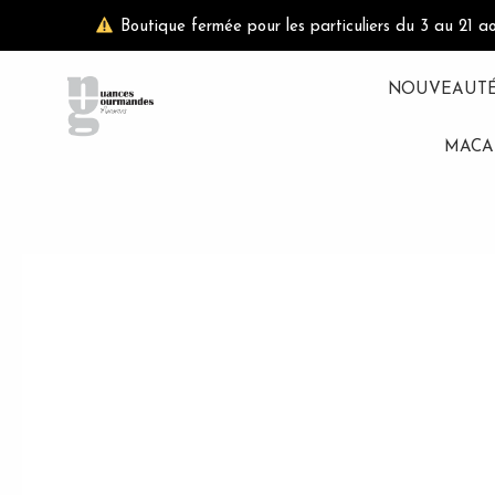
Aller
Boutique fermée pour les particuliers du 3 au 21 a
au
contenu
NOUVEAUT
MACA
test fab