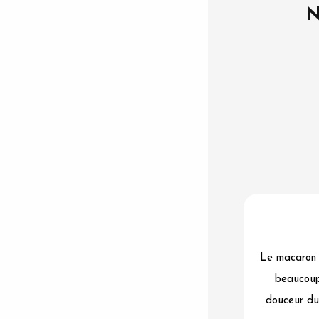
N
Le macaron m
beaucoup 
douceur du 