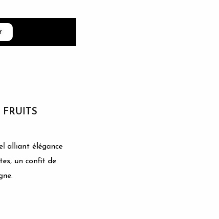
r
FRUITS
el alliant élégance
es, un confit de
gne.