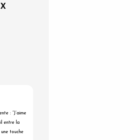
UX
nte : “J’aime
l entre la
e une touche