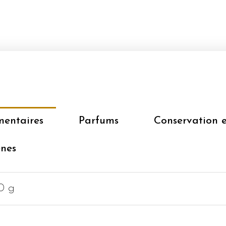
mentaires
Parfums
Conservation 
ènes
0 g