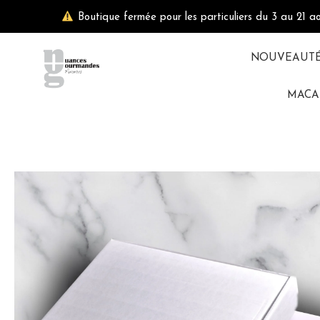
Aller
Boutique fermée pour les particuliers du 3 au 21 a
au
contenu
NOUVEAUT
MACA