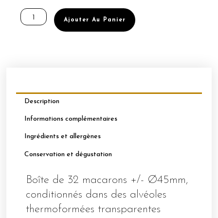
quantité
de
Ajouter Au Panier
BOÎTE
DE
32
MACARONS
Ø45MM
FRAISE
–
BASILIC
Description
Informations complémentaires
Ingrédients et allergènes
Conservation et dégustation
Boîte de 32 macarons +/- Ø45mm,
conditionnés dans des alvéoles
thermoformées transparentes