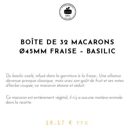
BOÎTE DE 32 MACARONS
Ø45MM FRAISE – BASILIC
Du basilic ciselé, infusé dans la garniture à la fraise… Une alliance
devenue presque classique, mais avec son goût de fruit et ses notes
d’herbe coupée, ce macaron étonne et séduit.
Ce macaron est entièrement végétal, il n’y a aucune matière animale
dans la recette.
16,17
€
TTC