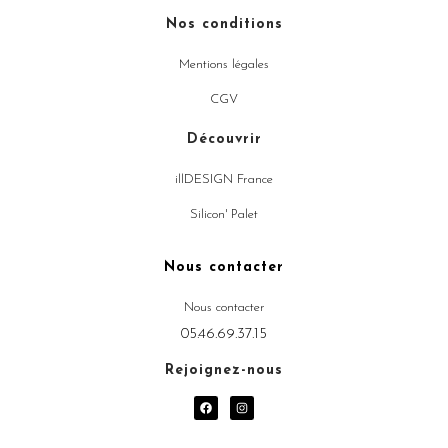
Nos conditions
Mentions légales
CGV
Découvrir
illDESIGN France
Silicon' Palet
Nous contacter
Nous contacter
05.46.69.37.15
Rejoignez-nous
F
I
a
n
c
s
e
t