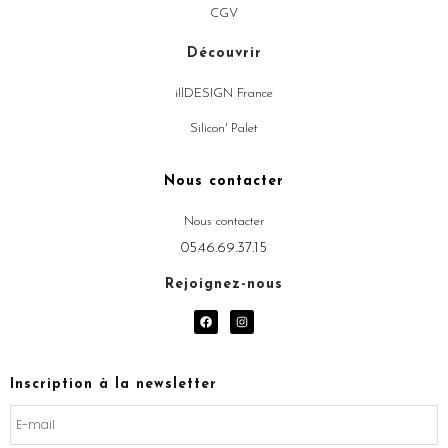
CGV
Découvrir
illDESIGN France
Silicon' Palet
Nous contacter
Nous contacter
05.46.69.37.15
Rejoignez-nous
F
I
a
n
c
s
e
t
b
a
o
g
Inscription à la newsletter
o
r
k
a
m