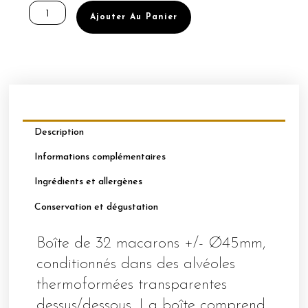
de
Ajouter Au Panier
BOÎTE
DE
32
MACARONS
Ø45MM
MARRON
Description
Informations complémentaires
Ingrédients et allergènes
Conservation et dégustation
Boîte de 32 macarons +/- Ø45mm,
conditionnés dans des alvéoles
thermoformées transparentes
dessus/dessous. La boîte comprend