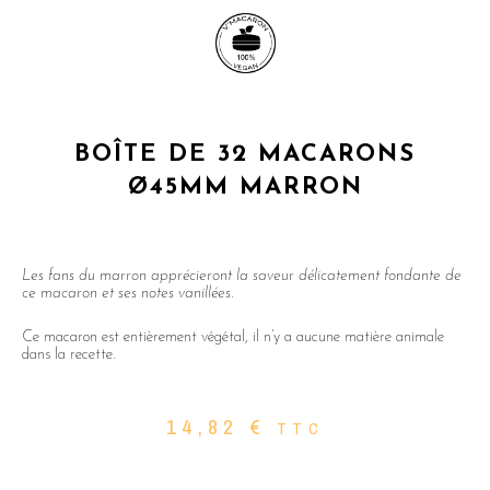
BOÎTE DE 32 MACARONS
Ø45MM MARRON
Les fans du marron apprécieront la saveur délicatement fondante de
ce macaron et ses notes vanillées.
Ce macaron est entièrement végétal, il n’y a aucune matière animale
dans la recette.
14,82
€
TTC
quantité