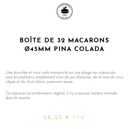
BOÎTE DE 32 MACARONS
Ø45MM PINA COLADA
Une bouchée et vous voilà transporté sur une plage au crépuscule,
sous les palmiers, simplement avec du jus d’ananas, de la noix de coco
râpée et du rhum blanc justement dosés.
Ce macaron est entièrement végétal, il n’y a aucune matière animale
dans la recette.
16,17
€
TTC