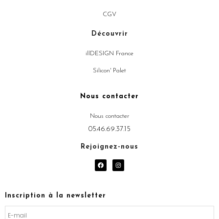
CGV
Découvrir
illDESIGN France
Silicon' Palet
Nous contacter
Nous contacter
05.46.69.37.15
Rejoignez-nous
F
I
a
n
c
s
e
t
b
a
o
g
Inscription à la newsletter
o
r
k
a
m