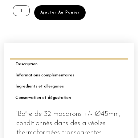
quantité
de
Ajouter Au Panier
BOÎTE
DE
32
MACARONS
Ø45MM
PINA
COLADA
Description
Informations complémentaires
Ingrédients et allergènes
Conservation et dégustation
‘Boîte de 32 macarons +/- Ø45mm,
conditionnés dans des alvéoles
thermoformées transparentes