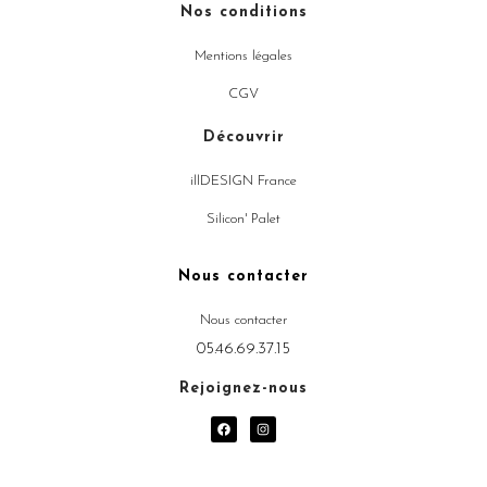
Nos conditions
Mentions légales
CGV
Découvrir
illDESIGN France
Silicon' Palet
Nous contacter
Nous contacter
05.46.69.37.15
Rejoignez-nous
F
I
a
n
c
s
e
t
b
a