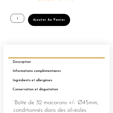
quantité
de
Ajouter Au Panier
BOÎTE
DE
32
MACARONS
PERSONNALISABLES
-
NOUGAT
Description
Informations complémentaires
Ingrédients et allergènes
Conservation et dégustation
‘Boîte de 32 macarons +/- Ø45mm,
conditionnés dans des alvéoles