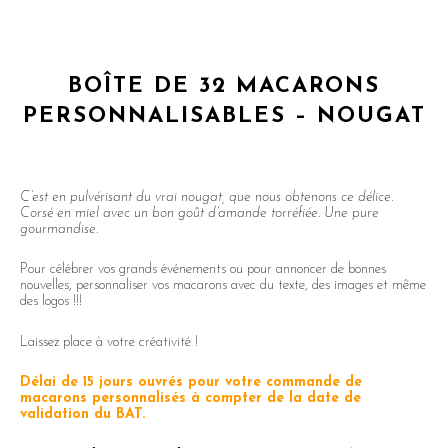
BOÎTE DE 32 MACARONS
PERSONNALISABLES – NOUGAT
C’est en pulvérisant du vrai nougat, que nous obtenons ce délice.
Corsé en miel avec un bon goût d’amande torréfiée. Une pure
gourmandise.
Pour célébrer vos grands événements ou pour annoncer de bonnes
nouvelles, personnaliser vos macarons avec du texte, des images et même
des logos !!!
Laissez place à votre créativité !
Délai de 15 jours ouvrés pour votre commande de
macarons personnalisés à compter de la date de
validation du BAT.