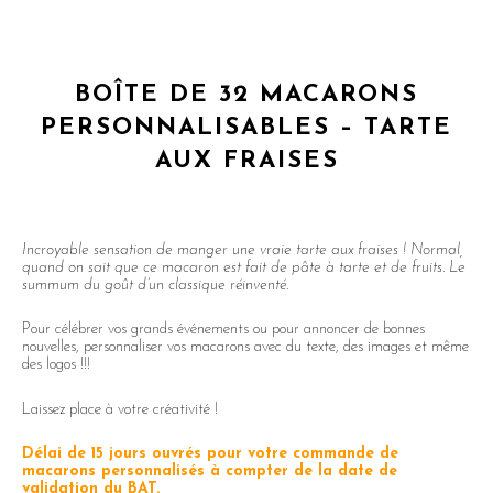
BOÎTE DE 32 MACARONS
PERSONNALISABLES – TARTE
AUX FRAISES
Incroyable sensation de manger une vraie tarte aux fraises ! Normal,
quand on sait que ce macaron est fait de pâte à tarte et de fruits. Le
summum du goût d’un classique réinventé.
Pour célébrer vos grands événements ou pour annoncer de bonnes
nouvelles, personnaliser vos macarons avec du texte, des images et même
des logos !!!
Laissez place à votre créativité !
Délai de 15 jours ouvrés pour votre commande de
macarons personnalisés à compter de la date de
validation du BAT.