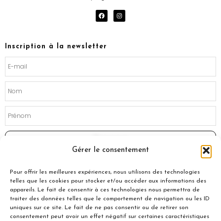
F
I
a
n
c
s
e
t
b
a
o
g
Inscription à la newsletter
o
r
k
a
m
Souscrire
Gérer le consentement
Pour offrir les meilleures expériences, nous utilisons des technologies
telles que les cookies pour stocker et/ou accéder aux informations des
appareils. Le fait de consentir à ces technologies nous permettra de
traiter des données telles que le comportement de navigation ou les ID
uniques sur ce site. Le fait de ne pas consentir ou de retirer son
consentement peut avoir un effet négatif sur certaines caractéristiques