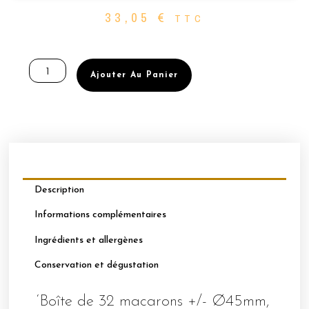
33,05
€
TTC
quantité
de
Ajouter Au Panier
BOÎTE
DE
32
MACARONS
PERSONNALISABLES
-
TARTE
AUX
Description
FRAISES
Informations complémentaires
Ingrédients et allergènes
Conservation et dégustation
‘Boîte de 32 macarons +/- Ø45mm,