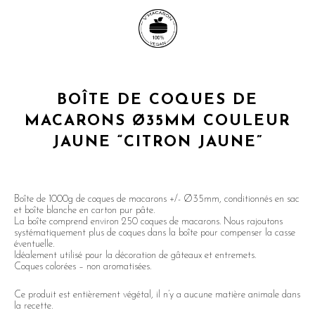
BOÎTE DE COQUES DE
MACARONS Ø35MM COULEUR
JAUNE “CITRON JAUNE”
Boîte de 1000g de coques de macarons +/- Ø35mm, conditionnés en sac
et boîte blanche en carton pur pâte.
La boîte comprend environ 250 coques de macarons. Nous rajoutons
systématiquement plus de coques dans la boîte pour compenser la casse
éventuelle.
Idéalement utilisé pour la décoration de gâteaux et entremets.
Coques colorées – non aromatisées.
Ce produit est entièrement végétal, il n’y a aucune matière animale dans
la recette.