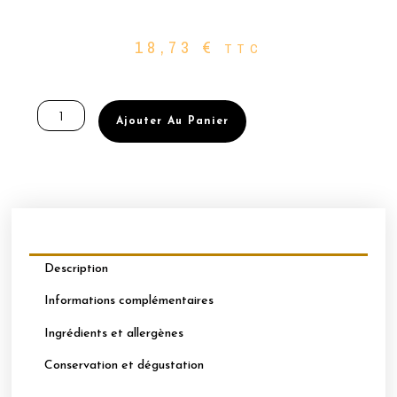
18,73
€
TTC
quantité
de
Ajouter Au Panier
BOÎTE
DE
COQUES
DE
MACARONS
Ø35MM
COULEUR
JAUNE
Description
“CITRON
JAUNE”
Informations complémentaires
Ingrédients et allergènes
Conservation et dégustation